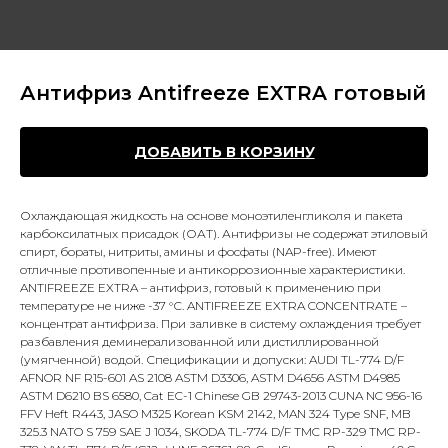
Антифриз Antifreeze EXTRA готовый
ДОБАВИТЬ В КОРЗИНУ
Охлаждающая жидкость на основе моноэтиленгликоля и пакета
карбоксилатных присадок (ОАТ). Антифризы не содержат этиловый
спирт, бораты, нитриты, амины и фосфаты (NAP-free). Имеют
отличные противопенные и антикоррозионные характеристики.
ANTIFREEZE EXTRA – антифриз, готовый к применению при
температуре не ниже -37 °С. ANTIFREEZE EXTRA CONCENTRATE –
концентрат антифриза. При заливке в систему охлаждения требует
разбавления деминерализованной или дистиллированной
(умягченной) водой. Спецификации и допуски: AUDI TL-774 D/F
AFNOR NF R15-601 AS 2108 ASTM D3306, ASTM D4656 ASTM D4985
ASTM D6210 BS 6580, Cat EC-1 Chinese GB 29743-2013 CUNA NC 956-16
FFV Heft R443, JASO M325 Korean KSM 2142, MAN 324 Type SNF, MB
325.3 NATO S 759 SAE J 1034, SKODA TL-774 D/F TMC RP-329 TMC RP-