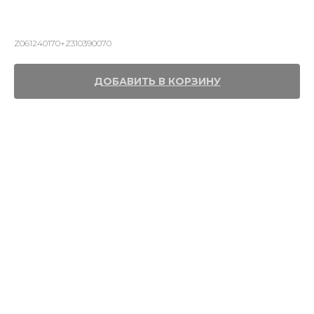
гайкой М48х2 без пятки Shanmon
388H
Z061240170+Z310390070
ДОБАВИТЬ В КОРЗИНУ