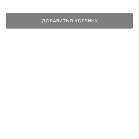
S 85W140
ДОБАВИТЬ В КОРЗИНУ
Спецификации и допуски: API GL-5 FORD M2C-9002A, MACK GO-G
MIL-PRF-2105E / MIL L-2105D, SCANIA STO 1:0 VOLVO 97310, ZF TE-ML
05A, 12E, 19B, 21A Фасовка: 20 л.