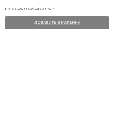
Shanmon 388H
B4610-64A090000/W013500970-7
ДОБАВИТЬ В КОРЗИНУ