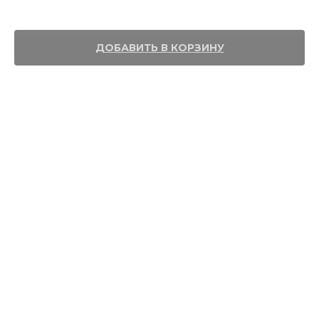
S 80W140
ДОБАВИТЬ В КОРЗИНУ
Спецификации и допуски: API GL-5 FORD M2C-9002A, MACK GO-G
MIL-PRF-2105E / MIL L-2105D, SCANIA STO 1:0 VOLVO 97310, ZF TE-ML
05A, 12E, 19B, 21A Фасовка: 20 л.