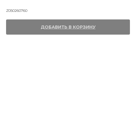
нижний d=50 L=274 Shanmon 388H
Z050260760
ДОБАВИТЬ В КОРЗИНУ