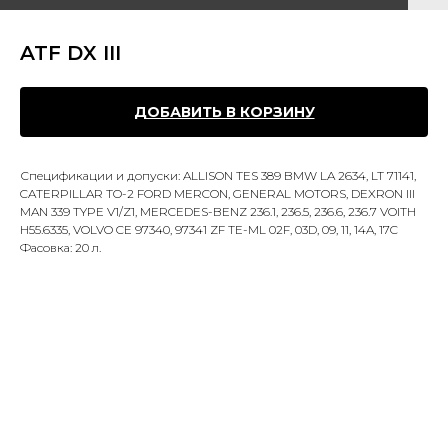
ATF DX III
ДОБАВИТЬ В КОРЗИНУ
Спецификации и допуски: ALLISON TES 389 BMW LA 2634, LT 71141,
CATERPILLAR TO-2 FORD MERCON, GENERAL MOTORS, DEXRON III
MAN 339 TYPE V1/Z1, MERCEDES-BENZ 236.1, 236.5, 236.6, 236.7 VOITH
H55.6335, VOLVO CE 97340, 97341 ZF TE-ML 02F, 03D, 09, 11, 14A, 17C
Фасовка: 20 л.